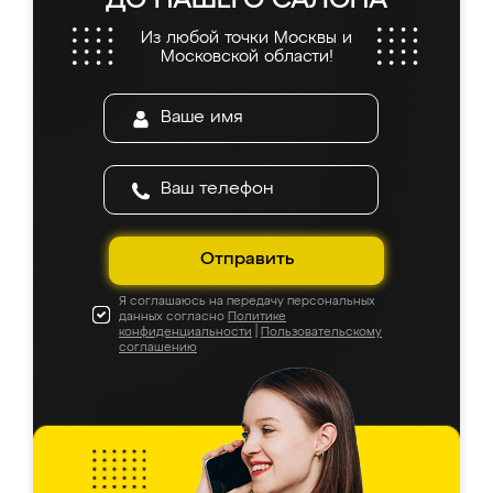
5.0
5.0
5.0
4.9
5.0
5.0
из 5
На основе
945
оценок
Оставить отзыв
Мальвина
6 августа 2026
Заказывала кухню в Ренессанс, осталась