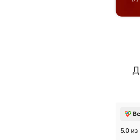
Д
Вс
5.0
из 