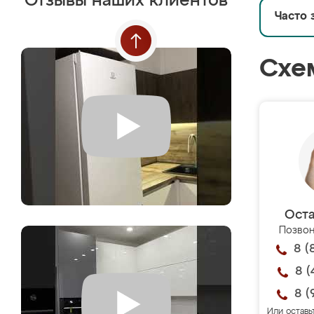
Отзывы наших клиентов
Часто 
Схе
Оста
Позвон
8 (
8 (
8 (
Или оставь