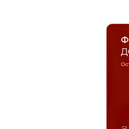
Ф
Д
Ост