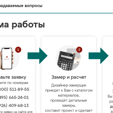
задаваемые вопросы
ма работы
вьте заявку
Замер и расчет
ите по номерам
Дизайнер-замерщик
800) 511-89-55
приедет к Вам с каталогом
материалов,
Вы
495) 665-24-01
проведёт детальные
р
926) 409-68-13
замеры,
д
составит проект и сделает
з
те заявку на сайте для