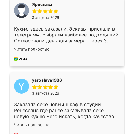
я хотела.
Ярослава
3 августа 2026
Кухню здесь заказали. Эскизы прислали в
телеграмм. Выбрали наиболее подходящий.
Согласовали день для замера. Через 3
недели кухня была уже готова. Остались
Читать полностью
довольны работой. Спасибо Ренессанс
мебель за качественную работу!
yaroslava1986
3 августа 2026
Заказала себе новый шкаф в студии
Ренессанс где ранее заказывала себе
новую кухню.Чего искать, когда качеством
вполне довольна. Служит кухня уже почти
Читать полностью
два года, нареканий нет.