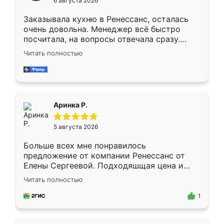
6 августа 2026
мебели буду заказывать только здесь.
Заказывала кухню в Ренессанс, осталась
очень довольна. Менеджер всё быстро
посчитала, на вопросы отвечала сразу.
Замерщик приехал в субботу, подошёл к
Читать полностью
делу со всей ответственностью. Собрали
за день, ребята работали аккуратно, даже
пыли почти не было. Качество отличное,
ящики ходят плавно, ничего не скрипит.
Всё подошло как влитое.
Аринка Р.
5 августа 2026
Больше всех мне понравилось
предложение от компании Ренессанс от
Елены Сергеевой. Подходяшщая цена и
короткие сроки изготовления. Приехавший
Читать полностью
для замера сотрудник Владислав
предложил по моему эскизу самый
1
подходящий вариант шкафа. Немного его
видоизменил, получилось даже лучше, чем